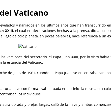
 del Vaticano
velados y narrados en los últimos años que han transcurrido en r
an XXIII
, el cual en declaraciones hechas a la prensa, dio a conoc
ue llegó de otro planeta, en pocas palabras, hace referencia a un
ex
 las versiones del secretario, el Papa Juan XXIII, por lo visto hab
 la estancia del Vaticano.
he de julio de 1961, cuando el Papa Juan, se encontraba caminan
izar una nave con forma oval –situada en el cielo- la misma era col
contraban los individuos.
 aura dorada y orejas largas, salió de la nave y ambos comenzar