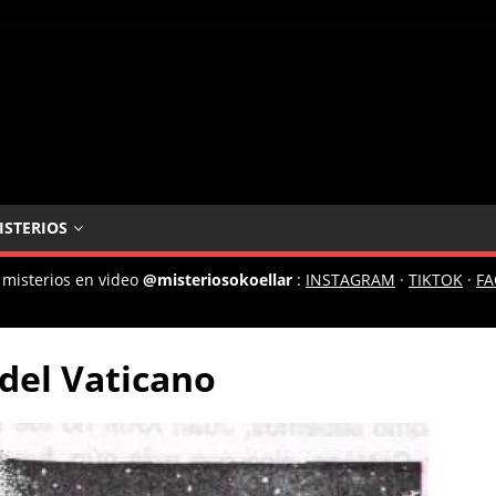
ISTERIOS
 misterios en video
@misteriosokoellar
:
INSTAGRAM
·
TIKTOK
·
F
 del Vaticano