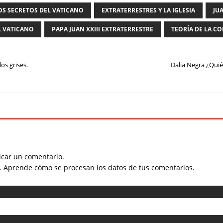
OS SECRETOS DEL VATICANO
EXTRATERRESTRES Y LA IGLESIA
JUA
L VATICANO
PAPA JUAN XXIII EXTRATERRESTRE
TEORÍA DE LA C
los grises.
Dalia Negra ¿Quié
car un comentario.
m.
Aprende cómo se procesan los datos de tus comentarios.