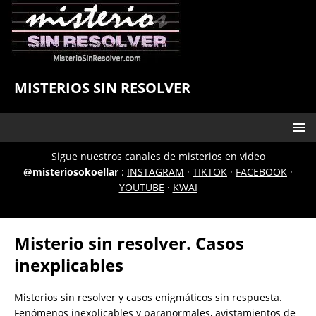
MISTERIOS SIN RESOLVER
Sigue nuestros canales de misterios en video
@misteriosokoellar
:
INSTAGRAM
·
TIKTOK
·
FACEBOOK
·
YOUTUBE
·
KWAI
Misterio sin resolver. Casos
inexplicables
Misterios sin resolver y casos enigmáticos sin respuesta.
Fenómenos inexplicables y paranormales, avistamientos de