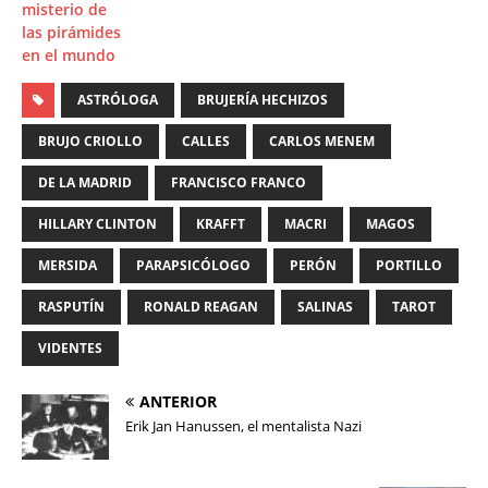
misterio de
las pirámides
en el mundo
ASTRÓLOGA
BRUJERÍA HECHIZOS
BRUJO CRIOLLO
CALLES
CARLOS MENEM
DE LA MADRID
FRANCISCO FRANCO
HILLARY CLINTON
KRAFFT
MACRI
MAGOS
MERSIDA
PARAPSICÓLOGO
PERÓN
PORTILLO
RASPUTÍN
RONALD REAGAN
SALINAS
TAROT
VIDENTES
ANTERIOR
Erik Jan Hanussen, el mentalista Nazi