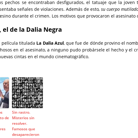
s pechos se encontraban desfigurados, el tatuaje que la joven 
esentaba señales de violaciones. Además de esto
, su cuerpo mutilad
asesino durante el crimen. Los motivos que provocaron el asesinat
 el de la Dalia Negra
 película titulada
La Dalia Azul
, que fue de dónde provino el nom
hosos en el asesinato, a ninguno pudo probársele el hecho y el 
 nuevas cintas en el mundo cinematográfico.
os
Sin rastro.
to de
Misterios sin
resolver.
tres
Famosos que
desaparecieron