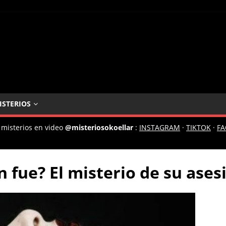
ISTERIOS
 misterios en video
@misteriosokoellar
:
INSTAGRAM
·
TIKTOK
·
F
 fue? El misterio de su ases