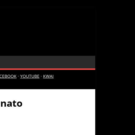
ACEBOOK
·
YOUTUBE
·
KWAI
inato