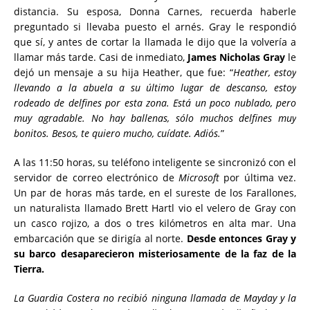
distancia. Su esposa, Donna Carnes, recuerda haberle
preguntado si llevaba puesto el arnés. Gray le respondió
que sí, y antes de cortar la llamada le dijo que la volvería a
llamar más tarde. Casi de inmediato,
James Nicholas Gray
le
dejó un mensaje a su hija Heather, que fue: “
Heather, estoy
llevando a la abuela a su último lugar de descanso, estoy
rodeado de delfines por esta zona. Está un poco nublado, pero
muy agradable. No hay ballenas, sólo muchos delfines muy
bonitos. Besos, te quiero mucho, cuídate. Adiós.
”
A las 11:50 horas, su teléfono inteligente se sincronizó con el
servidor de correo electrónico de
Microsoft
por última vez.
Un par de horas más tarde, en el sureste de los Farallones,
un naturalista llamado Brett Hartl vio el velero de Gray con
un casco rojizo, a dos o tres kilómetros en alta mar. Una
embarcación que se dirigía al norte.
Desde entonces Gray y
su barco desaparecieron misteriosamente de la faz de la
Tierra.
La Guardia Costera no recibió ninguna llamada de Mayday y la