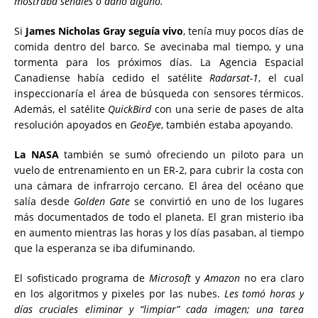
mostraba señales o daño alguno.
Si
James Nicholas Gray seguía vivo
, tenía muy pocos días de
comida dentro del barco. Se avecinaba mal tiempo, y una
tormenta para los próximos días. La Agencia Espacial
Canadiense había cedido el satélite
Radarsat-1
, el cual
inspeccionaría el área de búsqueda con sensores térmicos.
Además, el satélite
QuickBird
con una serie de pases de alta
resolución apoyados en
GeoEye
, también estaba apoyando.
La NASA
también se sumó ofreciendo un piloto para un
vuelo de entrenamiento en un ER-2, para cubrir la costa con
una cámara de infrarrojo cercano. El área del océano que
salía desde
Golden Gate
se convirtió en uno de los lugares
más documentados de todo el planeta. El gran misterio iba
en aumento mientras las horas y los días pasaban, al tiempo
que la esperanza se iba difuminando.
El sofisticado programa de
Microsoft
y
Amazon
no era claro
en los algoritmos y pixeles por las nubes.
Les tomó horas y
días cruciales eliminar y “limpiar” cada imagen; una tarea