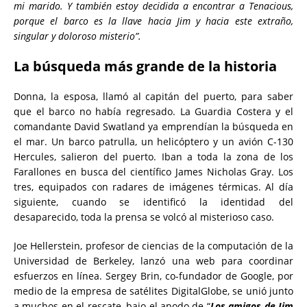
mi marido. Y también estoy decidida a encontrar a Tenacious,
porque el barco es la llave hacia Jim y hacia este extraño,
singular y doloroso misterio”.
La búsqueda más grande de la historia
Donna, la esposa, llamó al capitán del puerto, para saber
que el barco no había regresado. La Guardia Costera y el
comandante David Swatland ya emprendían la búsqueda en
el mar. Un barco patrulla, un helicóptero y un avión C-130
Hercules, salieron del puerto. Iban a toda la zona de los
Farallones en busca del científico James Nicholas Gray. Los
tres, equipados con radares de imágenes térmicas. Al día
siguiente, cuando se identificó la identidad del
desaparecido, toda la prensa se volcó al misterioso caso.
Joe Hellerstein, profesor de ciencias de la computación de la
Universidad de Berkeley, lanzó una web para coordinar
esfuerzos en línea. Sergey Brin, co-fundador de Google, por
medio de la empresa de satélites DigitalGlobe, se unió junto
a muchos en el rescate, bajo el apodo de “
Los amigos de Jim