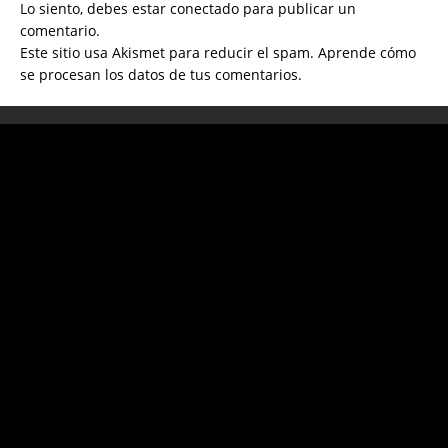
Lo siento, debes estar
conectado
para publicar un
comentario.
Este sitio usa Akismet para reducir el spam.
Aprende cómo
se procesan los datos de tus comentarios.
Nuestros misterios
SITIOS DE INTERÉS:
Tarot gratuito
Guapos de Instagram
Milagros de Jesús
Comprar seguidores para instagram